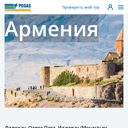
Проверить мой тур
Армения
Дилижан, Озеро Парз, Иджеван (Монастырь