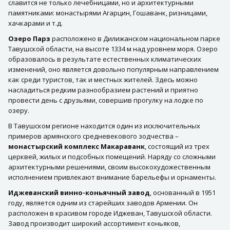
славится не только лечебницами, но и архитектурными
памятниками: монастырями Агарцин, Гошаванк, ризницами,
хачкарами и т.д.
Озеро Парз
расположено в Дилижанском национальном парке
Тавушской области, на высоте 1334 м над уровнем моря. Озеро
образовалось в результате естественных климатических
изменений, оно является довольно популярным направлением
как среди туристов, так и местных жителей. Здесь можно
насладиться редким разнообразием растений и приятно
провести день с друзьями, совершив прогулку на лодке по
озеру.
В Тавушском регионе находится один из исключительных
примеров армянского средневекового зодчества –
монастырский комплекс Макараванк
, состоящий из трех
церквей, жилых и подсобных помещений. Наряду со сложными
архитектурными решениями, своим высокохудожественным
исполнением привлекают внимание барельефы и орнаменты.
Иджеванский винно-коньячный завод
, основанный в 1951
году, является одним из старейших заводов Армении. Он
расположен в красивом городе Иджеван, Тавушской области.
Завод производит широкий ассортимент коньяков,