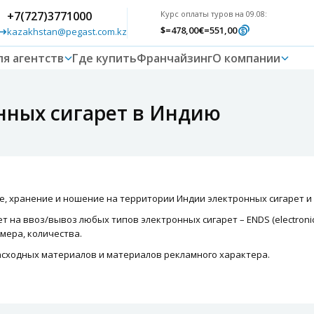
+7(727)3771000
Курс оплаты туров на 09.08:
$
=478,00
€
=551,00
kazakhstan@pegast.com.kz
ля агентств
Где купить
Франчайзинг
О компании
онных сигарет в Индию
ие, хранение и ношение на территории Индии электронных сигарет и
а ввоз/вывоз любых типов электронных сигарет – ENDS (electronic ni
мера, количества.
сходных материалов и материалов рекламного характера.