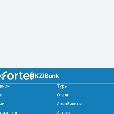
ании
Туры
ти
Отели
ии
Авиабилеты
ничество
Акции