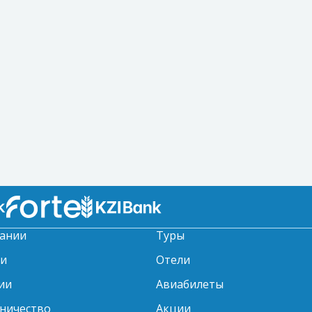
ании
Туры
ти
Отели
ии
Авиабилеты
ничество
Акции