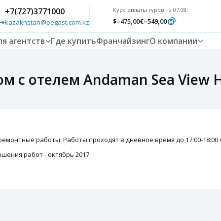
+7(727)3771000
Курс оплаты туров на 07.08:
$
=475,00
€
=549,00
kazakhstan@pegast.com.kz
ля агентств
Где купить
Франчайзинг
О компании
м с отелем Andaman Sea View H
ремонтные работы. Работы проходят в дневное время до 17:00-18:00 
шения работ - октябрь 2017.