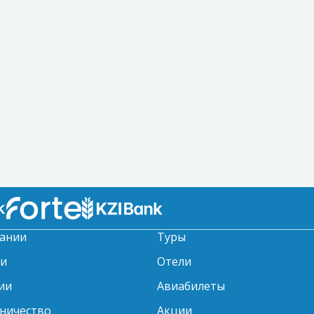
ании
Туры
ти
Отели
ии
Авиабилеты
ничество
Акции