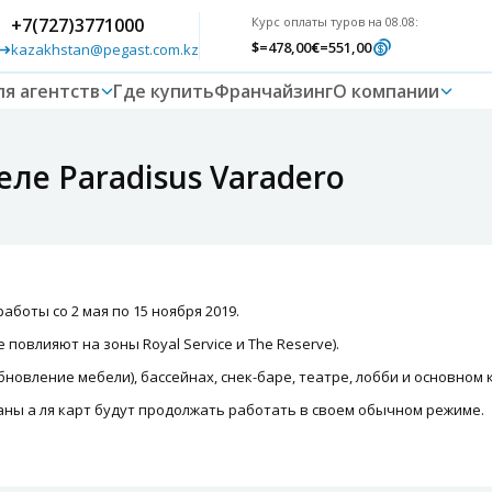
+7(727)3771000
Курс оплаты туров на 08.08:
$
=478,00
€
=551,00
kazakhstan@pegast.com.kz
ля агентств
Где купить
Франчайзинг
О компании
ле Paradisus Varadero
боты со 2 мая по 15 ноября 2019.
повлияют на зоны Royal Service и The Reserve).
бновление мебели), бассейнах, снек-баре, театре, лобби и основном 
аны а ля карт будут продолжать работать в своем обычном режиме.