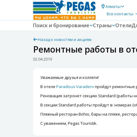
Алматы
Все контакты
Поиск и бронирование
Страны
Отели
Д
Назад к новостям и акциям
Ремонтные работы в оте
02.04.2019
Уважаемые друзья и коллеги!
В отеле
Paradisus Varadero
пройдут ремонтные ра
Реновация затронет секцию Standard (работы не 
В секции Standard работы пройдут в: номерах (о
Пляжный ресторан Bohio, бары на пляже, рестор
С уважением, Pegas Touristik.