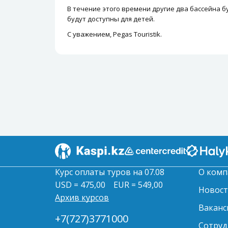
В течение этого времени другие два бассейна б
будут доступны для детей.
С уважением, Pegas Touristik.
Курс оплаты туров на 07.08
О комп
USD = 475,00
EUR = 549,00
Новос
Архив курсов
Ваканс
+7(727)3771000
Сотруд