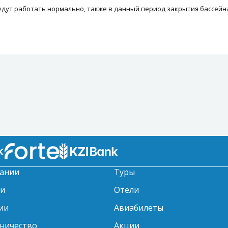
удут работать нормально, также в данный период закрытия бассейна
ании
Туры
ти
Отели
ии
Авиабилеты
ничество
Акции