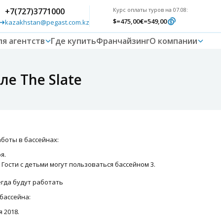
+7(727)3771000
Курс оплаты туров на 07.08:
$
=475,00
€
=549,00
kazakhstan@pegast.com.kz
ля агентств
Где купить
Франчайзинг
О компании
ле The Slate
боты в бассейнах:
я.
. Гости с детьми могут пользоваться бассейном 3.
егда будут работать
бассейна:
 2018.