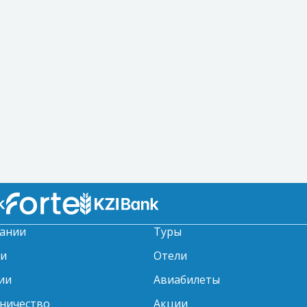
ании
Туры
ти
Отели
ии
Авиабилеты
ничество
Акции