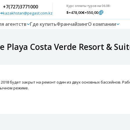
+7(727)3771000
Курс оплаты туров на 06.08:
$
=478,00
€
=550,00
kazakhstan@pegast.com.kz
ля агентств
Где купить
Франчайзинг
О компании
 Playa Costa Verde Resort & Suit
сте 2018 будет закрыт на ремонт один из двух основных бассейнов. Р
обычном режиме.