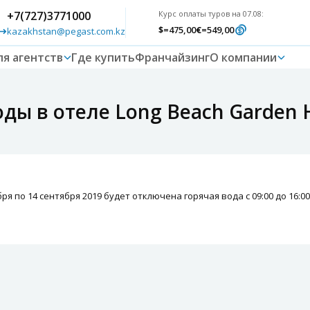
+7(727)3771000
Курс оплаты туров на 07.08:
$
=475,00
€
=549,00
kazakhstan@pegast.com.kz
ля агентств
Где купить
Франчайзинг
О компании
ы в отеле Long Beach Garden H
бря по 14 сентября 2019 будет отключена горячая вода с 09:00 до 16:00