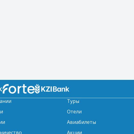
ании
Туры
ти
Отели
ии
Авиабилеты
ничество
Акции