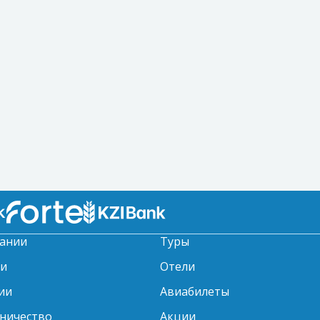
ании
Туры
ти
Отели
ии
Авиабилеты
ничество
Акции