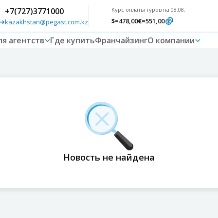
+7(727)3771000
Курс оплаты туров на 08.08:
$
=478,00
€
=551,00
kazakhstan@pegast.com.kz
ля агентств
Где купить
Франчайзинг
О компании
Новость не найдена