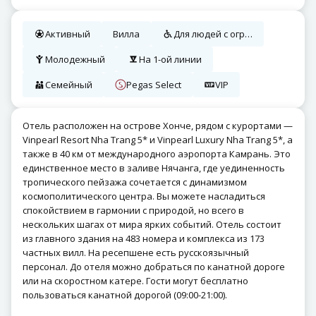
Активный
Вилла
Для людей с ограниченными возможностями
Молодежный
На 1-ой линии
Семейный
Pegas Select
VIP
Отель расположен на острове Хонче, рядом с курортами —
Vinpearl Resort Nha Trang 5* и Vinpearl Luxury Nha Trang 5*, а
также в 40 км от международного аэропорта Камрань. Это
единственное место в заливе Нячанга, где уединенность
тропического пейзажа сочетается с динамизмом
космополитического центра. Вы можете насладиться
спокойствием в гармонии с природой, но всего в
нескольких шагах от мира ярких событий. Отель состоит
из главного здания на 483 номера и комплекса из 173
частных вилл. На ресепшене есть русскоязычный
персонал. До отеля можно добраться по канатной дороге
или на скоростном катере. Гости могут бесплатно
пользоваться канатной дорогой (09:00-21:00).