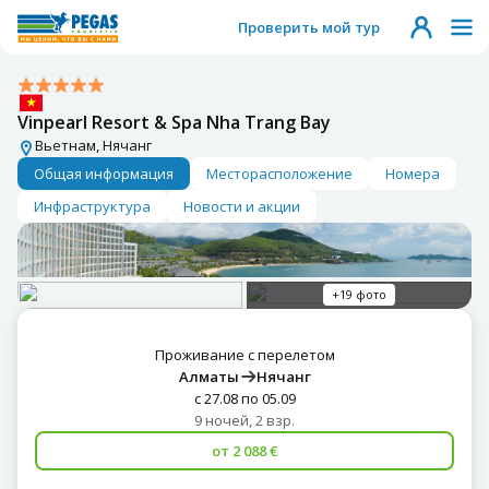
Проверить мой тур
Vinpearl Resort & Spa Nha Trang Bay
Вьетнам, Нячанг
Общая информация
Месторасположение
Номера
Инфраструктура
Новости и акции
+19 фото
Проживание с перелетом
Алматы
Нячанг
с 27.08 по 05.09
9 ночей, 2 взр.
от 2 088 €