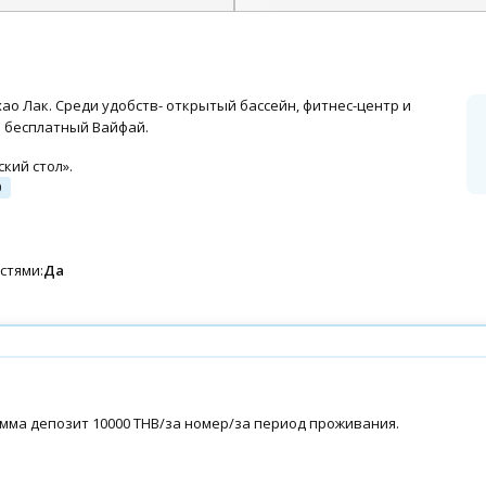
+18 фото
хао Лак. Среди удобств- открытый бассейн, фитнес-центр и
я бесплатный Вайфай.
кий стол».
0
стями:
Да
умма депозит 10000 THB/за номер/за период проживания.