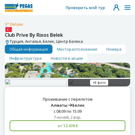
Проверить мой тур
5* Deluxe
Club Prive By Rixos Belek
Турция, Анталья, Белек, Центр Белека
Общая информация
Месторасположение
Номера
Инфраструктура
Новости и акции
+8 фото
Проживание с перелетом
Алматы
Белек
с 08.09 по 15.09
7 ночей, 2 взр.
от 12 476 €