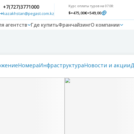
+7(727)3771000
Курс оплаты туров на 07.08:
$
=475,00
€
=549,00
kazakhstan@pegast.com.kz
ля агентств
Где купить
Франчайзинг
О компании
ожение
номера
инфраструктура
новости и акции