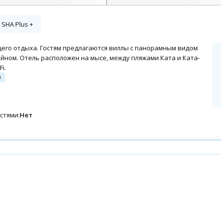
+37 фото
SHA Plus +
щего отдыха. Гостям предлагаются виллы с панорамным видом
йном. Отель расположен на мысе, между пляжами Ката и Ката-
i.
0
стями:
Нет