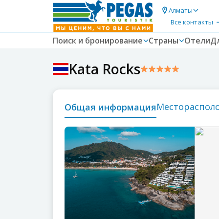
Алматы
Все контакты
Поиск и бронирование
Страны
Отели
Д
Kata Rocks
местораспол
общая информация