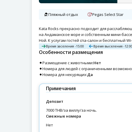
Пляжный отдых
Pegas Select Star
Kata Rocks прекрасно подходит для расслабляю
на Андаманское море и собственным мини-бассе
Ной. К услугам гостей спа-салон и бесплатный Wi-F
Время заселения -
15:00
Время выселения -
12:0
Особенности размещения
Размещение с животными:
Нет
Номера для людей с ограниченными возможно
Номера для некурящих:
Да
Примечания
Депозит
7000 THB/за виллу/за ночь.
Смежные номера
нет