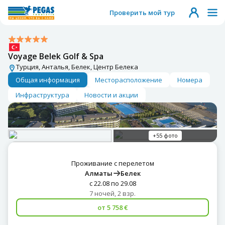
Проверить мой тур
Voyage Belek Golf & Spa
Турция, Анталья, Белек, Центр Белека
Общая информация
Месторасположение
Номера
Инфраструктура
Новости и акции
+55 фото
Проживание с перелетом
Алматы
Белек
с 22.08 по 29.08
7 ночей, 2 взр.
от 5 758 €