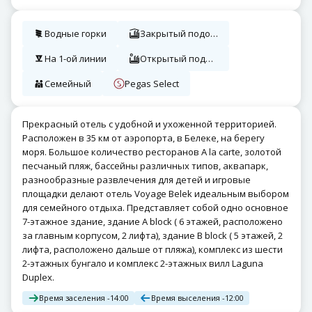
Водные горки
Закрытый подогреваемый бассейн
На 1-ой линии
Открытый подогреваемый бассейн
Семейный
Pegas Select
Прекрасный отель с удобной и ухоженной территорией.
Расположен в 35 км от аэропорта, в Белеке, на берегу
моря. Большое количество ресторанов А la carte, золотой
песчаный пляж, бассейны различных типов, аквапарк,
разнообразные развлечения для детей и игровые
площадки делают отель Voyage Belek идеальным выбором
для семейного отдыха. Представляет собой одно основное
7-этажное здание, здание A block ( 6 этажей, расположено
за главным корпусом, 2 лифта), здание B block ( 5 этажей, 2
лифта, расположено дальше от пляжа), комплекс из шести
2-этажных бунгало и комплекс 2-этажных вилл Laguna
Duplex.
Время заселения -
14:00
Время выселения -
12:00