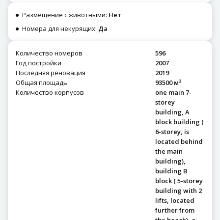
Размещение с животными:
Нет
Номера для некурящих:
Да
Количество номеров
596
Год постройки
2007
Последняя реновация
2019
Общая площадь
93500 м²
Количество корпусов
one main 7-
storey
building, A
block building (
6-storey, is
located behind
the main
building),
building B
block ( 5-storey
building with 2
lifts, located
further from
the beach), a