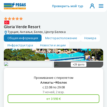
Проверить мой тур
Gloria Verde Resort
Турция, Анталья, Белек, Центр Белека
Общая информация
Месторасположение
Номера
Инфраструктура
Новости и акции
+29 фото
Проживание с перелетом
Алматы
Белек
с 22.08 по 29.08
7 ночей, 2 взр.
от 3 593 €