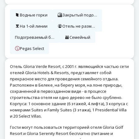
Водные горки
Закрытый подогреваемый бассейн
На 1-ой линии
Отель не размещает одиноких мужчин
Подогреваемый бассейн
Семейный
Pegas Select
Отель Gloria Verde Resort, с 2001 г. являющийся частью сети
отелей Gloria Hotels & Resorts, представляет собой
прекрасное место для проведения семейного отдыха.
Расположен в Белеке, на берегу моря, на лоне природы,
сохраненной в первозданном виде - в процессе
строительства отеля ни одно дерево не было срублено.
Корпуса: 1 основное здание (6 этажей, 4 лифта), 3 корпуса с
номерами Suites и Family Suites (3 этажа), 1 Presidential Villa
и 20 Select Villas.
Гости могут пользоваться территорией отеля Gloria Golf
Resort и Gloria Serenity Resort бесплатно (питание и