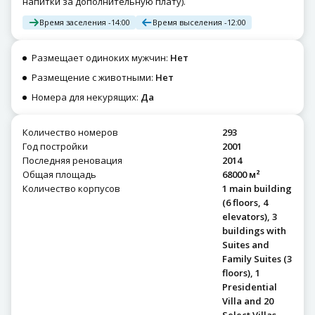
напитки за дополнительную плату).
Время заселения -
14:00
Время выселения -
12:00
Размещает одиноких мужчин:
Нет
Размещение с животными:
Нет
Номера для некурящих:
Да
Количество номеров
293
Год постройки
2001
Последняя реновация
2014
Общая площадь
68000 м²
Количество корпусов
1 main building
(6 floors, 4
elevators), 3
buildings with
Suites and
Family Suites (3
floors), 1
Presidential
Villa and 20
Select Villas