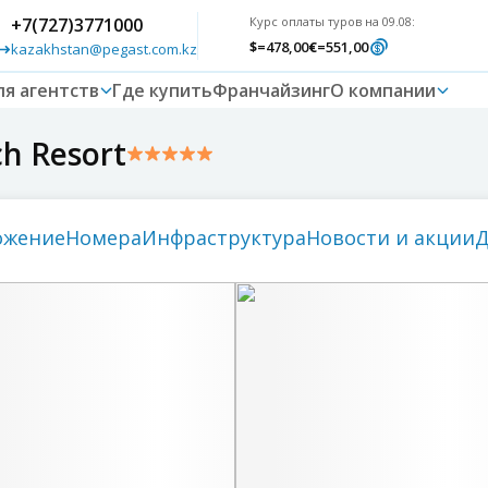
+7(727)3771000
Курс оплаты туров на 09.08:
$
=478,00
€
=551,00
kazakhstan@pegast.com.kz
ля агентств
Где купить
Франчайзинг
О компании
h Resort
ожение
номера
инфраструктура
новости и акции