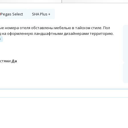
+38 фото
Pegas Select
SHA Plus +
ые номера отеля обставлены мебелью в тайском стиле. Пол
вид на оформленную ландшафтными дизайнерами территорию.
0
стями:
Да