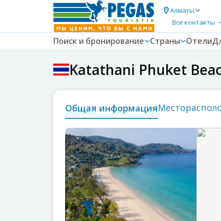
Алматы
Все контакты
Поиск и бронирование
Страны
Отели
Д
Katathani Phuket Beac
местораспол
общая информация